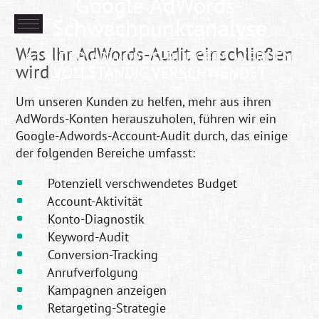
Google AdWords-
Schwachpunktanalyse
Was Ihr AdWords-Audit einschließen
61% DER ADWORDS-BUDGETS WERDEN
wird
VOLLSTÄNDIG VERSCHWENDET
Um unseren Kunden zu helfen, mehr aus ihren
AdWords-Konten herauszuholen, führen wir ein
Google-Adwords-Account-Audit durch, das einige
der folgenden Bereiche umfasst:
Potenziell verschwendetes Budget
Account-Aktivität
Konto-Diagnostik
Keyword-Audit
Conversion-Tracking
Anrufverfolgung
Kampagnen anzeigen
Retargeting-Strategie