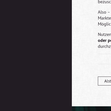
bezusc
Also –
Markte
Möglic
Nutzen
oder p
durchz
Als