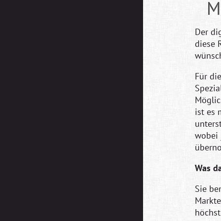
M
Der di
diese 
wünsch
Für di
Spezia
Möglic
ist es
unters
wobei 
übern
Was da
Sie be
Markte
höchst