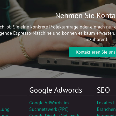
Nehmen Sie Kontak
ch, ob Sie eine konkrete Projektanfrage oder einfach nur 
gende Espresso-Maschine und können es kaum erwarten, m
anzuhören!
Kontaktieren Sie uns
Google Adwords
SEO
Google AdWords im
Lokales L
llung
Suchnetzwerk (PPC)
Branchen
lung
Google Display Netzwerk
Firmenein