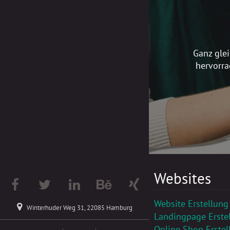
Ganz glei
hervorra
Websites
Website Erstellung
Winterhuder Weg 31, 22085 Hamburg
Landingpage Erste
Online Shop Erstel