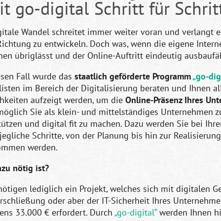
it go-digital Schritt für Schri
gitale Wandel schreitet immer weiter voran und verlangt e
Richtung zu entwickeln. Doch was, wenn die eigene Intern
en übriglässt und der Online-Auftritt eindeutig ausbaufäh
esen Fall wurde das
staatlich geförderte Programm
„go-dig
listen im Bereich der Digitalisierung beraten und Ihnen al
hkeiten aufzeigt werden, um die
Online-Präsenz Ihres Un
 möglich Sie als klein- und mittelständiges Unternehmen z
tützen und digital fit zu machen. Dazu werden Sie bei Ihr
jegliche Schritte, von der Planung bis hin zur Realisierung
ommen werden.
zu nötig ist?
nötigen lediglich ein Projekt, welches sich mit digitalen G
rschließung oder aber der IT-Sicherheit Ihres Unternehme
ens 33.000 € erfordert. Durch
„go-digital“
werden Ihnen hie