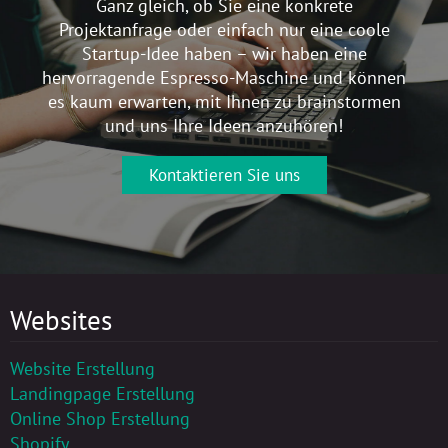
Ganz gleich, ob Sie eine konkrete
Projektanfrage oder einfach nur eine coole
Startup-Idee haben – wir haben eine
hervorragende Espresso-Maschine und können
es kaum erwarten, mit Ihnen zu brainstormen
und uns Ihre Ideen anzuhören!
Kontaktieren Sie uns
Websites
Website Erstellung
Landingpage Erstellung
Online Shop Erstellung
Shopify